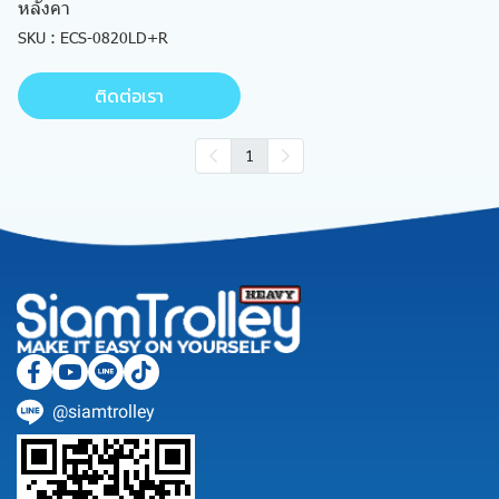
หลังคา
SKU : ECS-0820LD+R
ติดต่อเรา
1
@siamtrolley