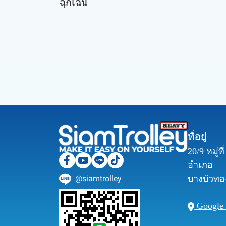
ฉุกเฉิน
ที่อยู่
20/9 หมู่ท
อำเภอ
@siamtrolley
บางบัวทอง
Google