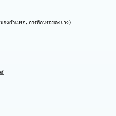
อของผ้าเบรก, การสึกหรอของยาง)
ด้