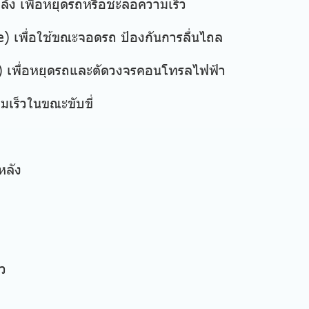
ง เพื่อหยุดรถหรือชะลอความเร็ว
king brake) เพื่อใช้ขณะจอดรถ ป้องกันกา
) เพื่อหยุดรถและตัดวงจรคอนโทรลไฟฟ้า
เร็วในขณะขับขี่
ลัง
้ว