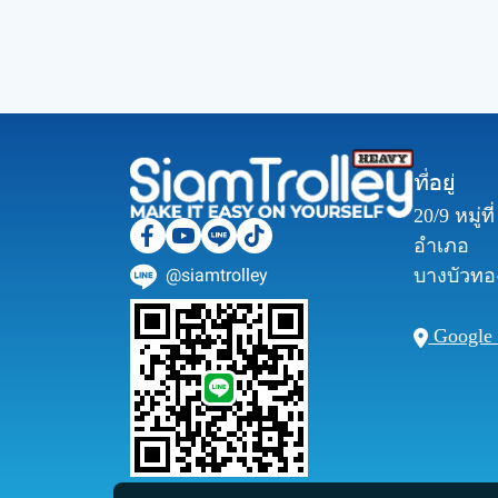
ที่อยู่
20/9 หมู่ท
อำเภอ
@siamtrolley
บางบัวทอง
Google