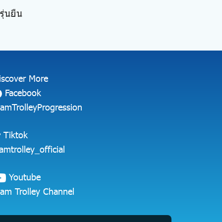
ุ่นยืน
iscover More
Facebook
iamTrolleyProgression
Tiktok
iamtrolley_official
Youtube
iam Trolley Channel