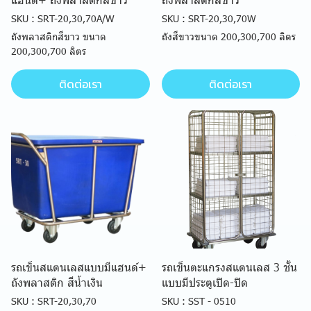
SKU : SRT-20,30,70A/W
SKU : SRT-20,30,70W
ถังพลาสติกสีขาว ขนาด
ถังสีขาวขนาด 200,300,700 ลิตร
200,300,700 ลิตร
ติดต่อเรา
ติดต่อเรา
รถเข็นสแตนเลสแบบมีแฮนด์+
รถเข็นตะแกรงสแตนเลส 3 ชั้น
ถังพลาสติก สีน้ำเงิน
แบบมีประตูเปิด-ปิด
SKU : SRT-20,30,70
SKU : SST - 0510