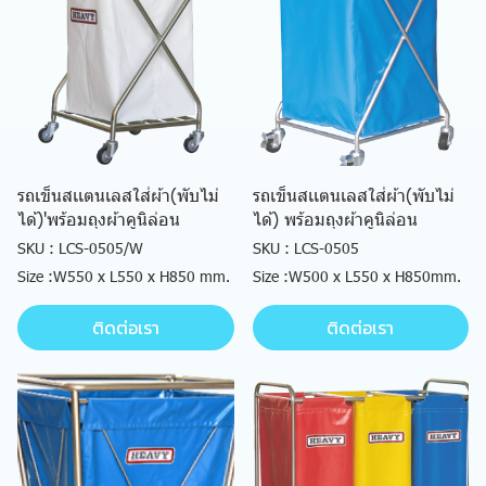
รถเข็นสเเตนเลสใส่ผ้า(พับไม่
รถเข็นสเเตนเลสใส่ผ้า(พับไม่
ได้)'พร้อมถุงผ้าคูนิล่อน
ได้) พร้อมถุงผ้าคูนิล่อน
SKU : LCS-0505/W
SKU : LCS-0505
Size :W550 x L550 x H850 mm.
Size :W500 x L550 x H850mm.
ติดต่อเรา
ติดต่อเรา