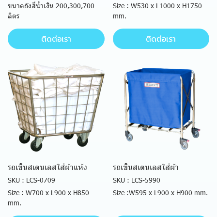
ขนาดถังสีน้ำเงิน 200,300,700
Size : W530 x L1000 x H1750
ลิตร
mm.
ติดต่อเรา
ติดต่อเรา
รถเข็นสเตนเลสใส่ผ้าแห้ง
รถเข็นสเตนเลสใส่ผ้า
SKU : LCS-0709
SKU : LCS-5990
Size : W700 x L900 x H850
Size :W595 x L900 x H900 mm.
mm.