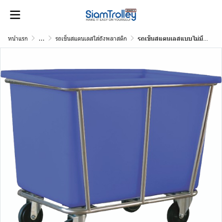
หน้าแรก
...
รถเข็นสแตนเลสใส่ถังพลาสติก
รถเข็นสแตนเลสแบบไม่มีแฮนด์+ ถังพลาสติกสีน้ำเงิน