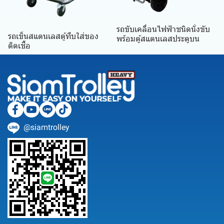
รถขับเคลื่อนไฟฟ้าชนิดนั่งขับ
รถเข็นสแตนเลสตู้ทึบใส่ของ
พร้อมตู้สแตนเลสประตูบน
ติดเชื้อ
@siamtrolley