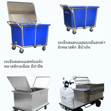
รถเข็นสแตนเลสแบบมีแฮนด์+
ถังพลาสติก สีน้ำเงิน
รถเข็นสเตนเลสพร้อมถัง
พลาสติกเหลี่ยม มีฝาปิด