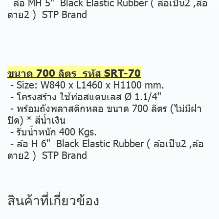
ล้อ MH 5" Black Elastic Rubber ( ล้อเป็น2 ,ล้อ
ตาย2 ) STP Brand
ขนาด 700 ลิตร รหัส SRT-70
- Size: W840 x L1460 x H1100 mm.
- โครงสร้าง ใช้ท่อสแตนเลส Ø 1.1/4"
- พร้อมถังพลาสติกหล่อ ขนาด 700 ลิตร (ไม่มีฝา
ปิด) * สีน้ำเงิน
- รับน้ำหนัก 400 Kgs.
- ล้อ H 6" Black Elastic Rubber ( ล้อเป็น2 ,ล้อ
ตาย2 ) STP Brand
สินค้าที่เกี่ยวข้อง