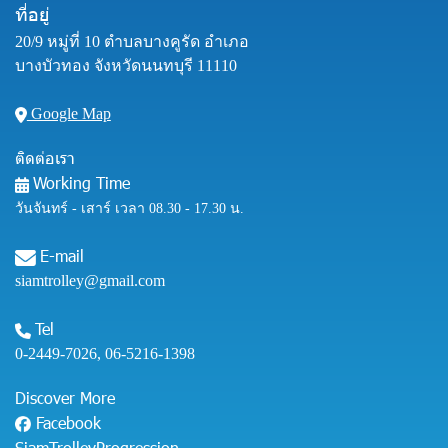
ที่อยู่
20/9 หมู่ที่ 10 ตำบลบางคูรัด อำเภอ
บางบัวทอง จังหวัดนนทบุรี 11110
Google Map
ติดต่อเรา
Working Time
วันจันทร์ - เสาร์ เวลา 08.30 - 17.30 น.
E-mail
siamtrolley@gmail.com
Tel
0-2449-7026
,
06-5216-1398
Discover More
Facebook
SiamTrolleyProgression