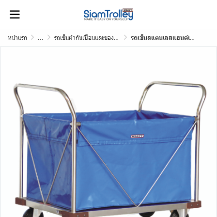
หน้าแรก
...
รถเข็นผ้ากันเปื้อนและของติดเชื้อ
รถเข็นสแตนเลสแฮนด์เอียง+ถุงคูนิล่อน