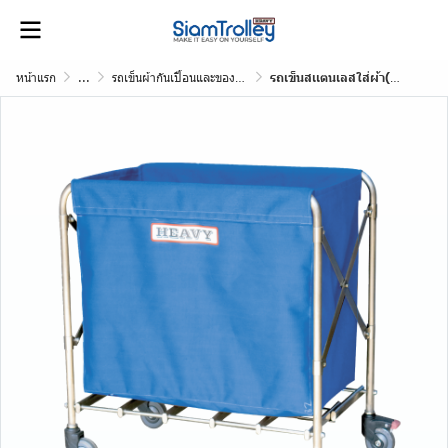
หน้าแรก
...
รถเข็นผ้ากันเปื้อนและของติดเชื้อ
รถเข็นสเเตนเลสใส่ผ้า(พับได้)พร้อมถุงผ้าแคนวาส 1 ใบ