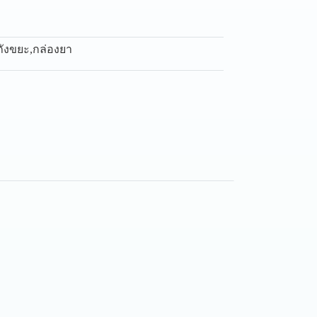
ถังขยะ
,
กล่องยา