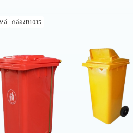
หล่
กล่องB1035