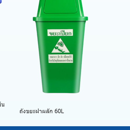
็น
ถังขยะฝาผลัก 60L