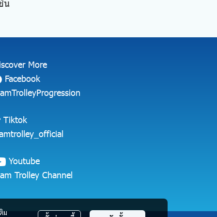
ั้น
iscover More
Facebook
iamTrolleyProgression
Tiktok
iamtrolley_official
Youtube
iam Trolley Channel
ติม