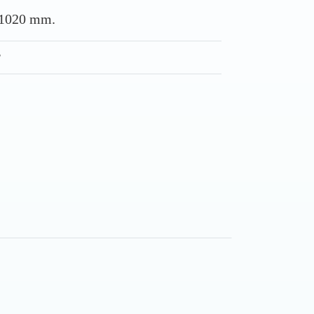
H1020 mm.
น