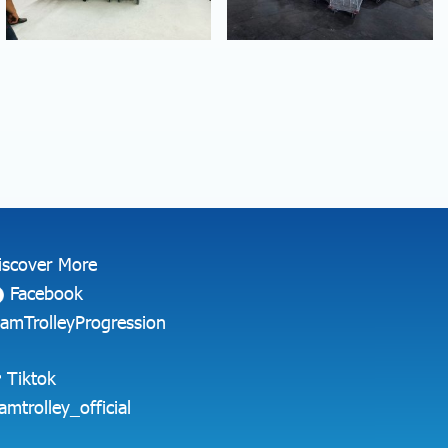
iscover More
Facebook
iamTrolleyProgression
Tiktok
iamtrolley_official