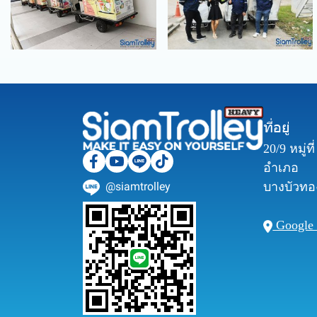
ที่อยู่
20/9 หมู่ท
อำเภอ
@siamtrolley
บางบัวทอง
Google