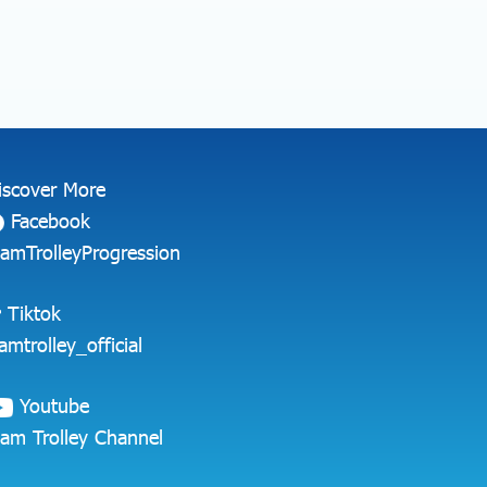
iscover More
Facebook
iamTrolleyProgression
Tiktok
iamtrolley_official
Youtube
iam Trolley Channel